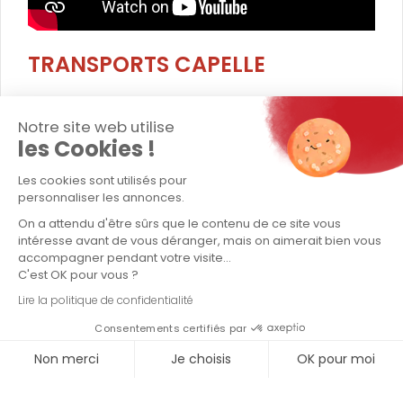
TRANSPORTS CAPELLE
Entreprise
Notre site web utilise
Transport exceptionnel
les Cookies !
Transport conventionnel
Les cookies sont utilisés pour
personnaliser les annonces.
Logistique / stockage
On a attendu d'être sûrs que le contenu de ce site vous
intéresse avant de vous déranger, mais on aimerait bien vous
Contact
accompagner pendant votre visite...
C'est OK pour vous ?
Politique QSE - Groupe Capelle
Lire la politique de confidentialité
Consentements certifiés par
LETTRE D'INFORMATIONS
Non merci
Je choisis
OK pour moi
Axeptio consent
Plateforme de Gestion du Consentement : Personnalisez vo