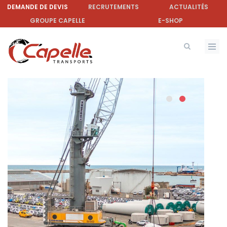
Aller
DEMANDE DE DEVIS
RECRUTEMENTS
ACTUALITÉS
au
GROUPE CAPELLE
E-SHOP
contenu
principal