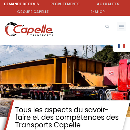
Aller
DEMANDE DE DEVIS
RECRUTEMENTS
ACTUALITÉS
au
GROUPE CAPELLE
E-SHOP
contenu
principal
Tous les aspects du savoir-
faire et des compétences des
Transports Capelle