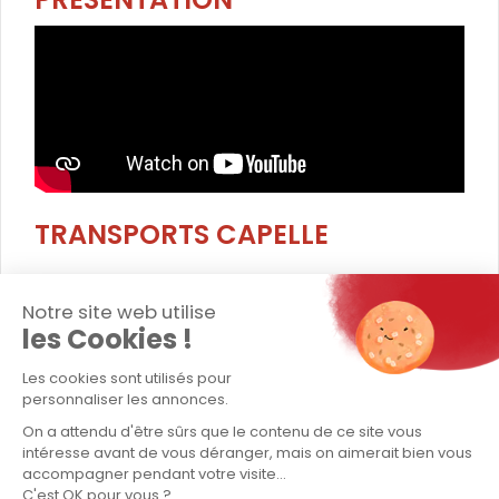
TRANSPORTS CAPELLE
Entreprise
Notre site web utilise
Transport exceptionnel
les Cookies !
Transport conventionnel
Les cookies sont utilisés pour
personnaliser les annonces.
Logistique / stockage
On a attendu d'être sûrs que le contenu de ce site vous
intéresse avant de vous déranger, mais on aimerait bien vous
Contact
accompagner pendant votre visite...
C'est OK pour vous ?