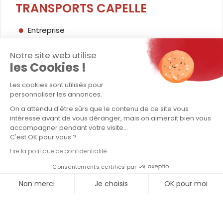
TRANSPORTS CAPELLE
Entreprise
Transport exceptionnel
Notre site web utilise
les Cookies !
Transport conventionnel
Les cookies sont utilisés pour
Logistique / stockage
personnaliser les annonces.
On a attendu d'être sûrs que le contenu de ce site vous
Contact
intéresse avant de vous déranger, mais on aimerait bien vous
accompagner pendant votre visite...
Politique QSE - Groupe Capelle
C'est OK pour vous ?
Lire la politique de confidentialité
LETTRE D'INFORMATIONS
Consentements certifiés par
Non merci
Je choisis
OK pour moi
Axeptio consent
Plateforme de Gestion du Consentement : Personnalisez vo
Notre plateforme vous permet d'adapter et de gérer vos para