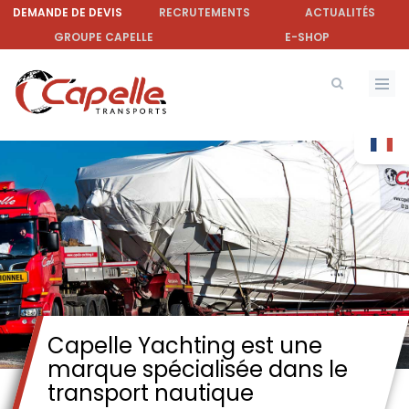
Aller
DEMANDE DE DEVIS
RECRUTEMENTS
ACTUALITÉS
au
GROUPE CAPELLE
E-SHOP
contenu
principal
Capelle Yachting est une
marque spécialisée dans le
transport nautique