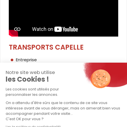
TRANSPORTS CAPELLE
Entreprise
Transport exceptionnel
Notre site web utilise
les Cookies !
Transport conventionnel
Les cookies sont utilisés pour
Logistique / stockage
personnaliser les annonces.
On a attendu d'être sûrs que le contenu de ce site vous
Contact
intéresse avant de vous déranger, mais on aimerait bien vous
accompagner pendant votre visite...
Politique QSE - Groupe Capelle
C'est OK pour vous ?
Lire la politique de confidentialité