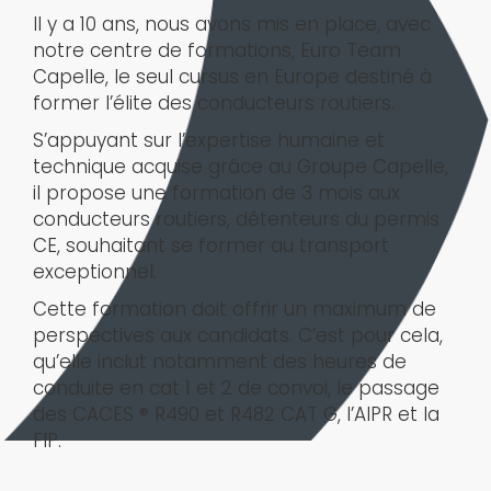
Il y a 10 ans, nous avons mis en place, avec
notre centre de formations, Euro Team
Capelle, le seul cursus en Europe destiné à
former l’élite des conducteurs routiers.
S’appuyant sur l’expertise humaine et
technique acquise grâce au Groupe Capelle,
il propose une formation de 3 mois aux
conducteurs routiers, détenteurs du permis
CE, souhaitant se former au transport
exceptionnel.
Cette formation doit offrir un maximum de
perspectives aux candidats. C’est pour cela,
qu’elle inclut notamment des heures de
conduite en cat 1 et 2 de convoi, le passage
des CACES ® R490 et R482 CAT G, l’AIPR et la
FIP.