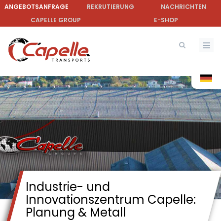
Direkt
ANGEBOTSANFRAGE
REKRUTIERUNG
NACHRICHTEN
zum
CAPELLE GROUP
E-SHOP
Inhalt
Industrie- und
Innovationszentrum Capelle:
Planung & Metall