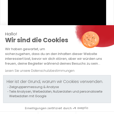
Hallo!
Wir sind die Cookies
CAPELLE TRANSPORT
Wir haben gewartet, um
sicherzugehen, dass du an den Inhalten dieser Website
Firma
interessiert bist, bevor wir dich stören, aber wir würden uns
freuen, deine Begleiter während deines Besuchs zu sein...
Spezialtransporte
Lesen Sie unsere Datenschutzbestimmungen
Konventionellen Transporten
Hier ist der Grund, warum wir Cookies verwenden.
Logistik / Lagerung
Zielgruppenmessung & Analyse
Teile Analysen, Werbedaten, Nutzerdaten und personalisierte
Werbedaten mit Google
Kontakt
Politique QSE - Groupe Capelle
Einwilligungen zertifiziert durch