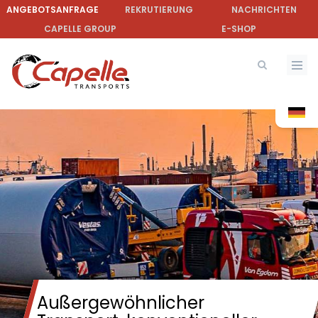
Direkt
ANGEBOTSANFRAGE
REKRUTIERUNG
NACHRICHTEN
zum
CAPELLE GROUP
E-SHOP
Inhalt
Außergewöhnlicher