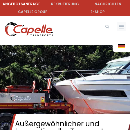
Direkt
ANGEBOTSANFRAGE
REKRUTIERUNG
NACHRICHTEN
zum
CAPELLE GROUP
E-SHOP
Inhalt
Außergewöhnlicher und