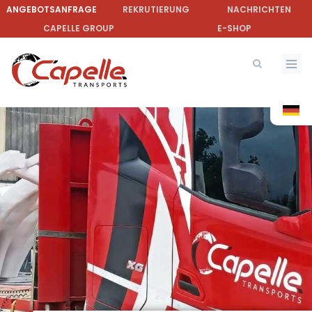
Direkt
ANGEBOTSANFRAGE
REKRUTIERUNG
NACHRICHTEN
zum
CAPELLE GROUP
E-SHOP
Inhalt