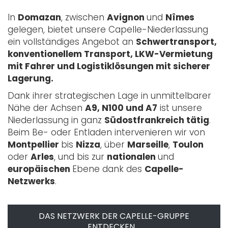
In
Domazan
, zwischen
Avignon
und
Nîmes
gelegen, bietet unsere Capelle-Niederlassung
ein vollständiges Angebot an
Schwertransport,
konventionellem Transport, LKW-Vermietung
mit Fahrer und Logistiklösungen mit sicherer
Lagerung.
Dank ihrer strategischen Lage in unmittelbarer
Nähe der Achsen
A9, N100 und A7
ist unsere
Niederlassung in ganz
Südostfrankreich tätig
.
Beim Be- oder Entladen intervenieren wir von
Montpellier
bis
Nizza
, über
Marseille
,
Toulon
oder
Arles
, und bis zur
nationalen
und
europäischen
Ebene dank des
Capelle-
Netzwerks
.
DAS NETZWERK DER CAPELLE-GRUPPE
ENTDECKEN.