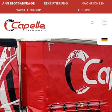
Direkt
ANGEBOTSANFRAGE
REKRUTIERUNG
NACHRICHTEN
zum
CAPELLE GROUP
E-SHOP
Inhalt