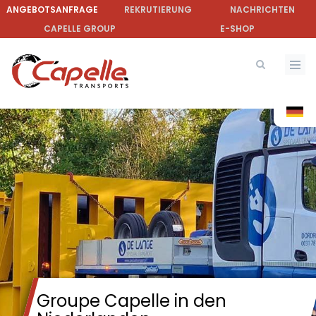
Direkt
ANGEBOTSANFRAGE
REKRUTIERUNG
NACHRICHTEN
zum
CAPELLE GROUP
E-SHOP
Inhalt
Groupe Capelle in den