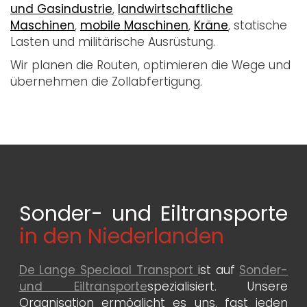
und Gasindustrie
,
landwirtschaftliche
Maschinen
,
mobile Maschinen
,
Kräne
, statische
Lasten und militärische Ausrüstung.
Wir planen die Routen, optimieren die Wege und
übernehmen die Zollabfertigung.
Sonder- und Eiltransporte
in den Niederlanden
De Lange Speciaal Transport
ist auf
Sonder-
und Eiltransporte
spezialisiert. Unsere
Organisation ermöglicht es uns, fast jeden