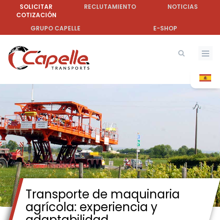
Pasar
SOLICITAR
RECLUTAMIENTO
NOTICIAS
COTIZACIÓN
al
contenido
GRUPO CAPELLE
E-SHOP
principal
Transporte de maquinaria
agrícola: experiencia y
adaptabilidad