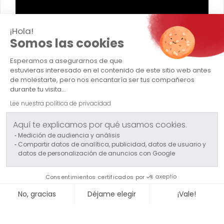
¡Hola!
Somos las cookies
Esperamos a asegurarnos de que
TRANSPORTS CAPELLE
estuvieras interesado en el contenido de este sitio web antes
de molestarte, pero nos encantaría ser tus compañeros
Empresa
durante tu visita...
Lee nuestra política de privacidad
Transporte excepcional
Aquí te explicamos por qué usamos cookies.
Transporte convencional
Medición de audiencia y análisis
Compartir datos de analítica, publicidad, datos de usuario y
Servicios logísticos
datos de personalización de anuncios con Google
Contacto
Consentimientos certificados por
Politique QSE - Groupe Capelle
No, gracias
Déjame elegir
¡Vale!
Axeptio consent
Plataforma de Gestión de Consentimiento: Personaliza tus