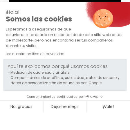
¡Hola!
Somos las cookies
TRANSPORTS CAPELLE
Esperamos a asegurarnos de que
estuvieras interesado en el contenido de este sitio web antes
de molestarte, pero nos encantaría ser tus compañeros
Empresa
durante tu visita...
Lee nuestra política de privacidad
Transporte excepcional
Aquí te explicamos por qué usamos cookies.
Transporte convencional
Medición de audiencia y análisis
Compartir datos de analítica, publicidad, datos de usuario y
Servicios logísticos
datos de personalización de anuncios con Google
Contacto
Consentimientos certificados por
Politique QSE - Groupe Capelle
No, gracias
Déjame elegir
¡Vale!
Axeptio consent
Plataforma de Gestión de Consentimiento: Personaliza tus
Nuestra plataforma te permite personalizar y gestionar tus 