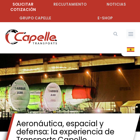
Pasar
SOLICITAR
RECLUTAMIENTO
NOTICIAS
COTIZACIÓN
al
contenido
GRUPO CAPELLE
E-SHOP
principal
Aeronáutica, espacial y
defensa: la experiencia de
Transports Capelle